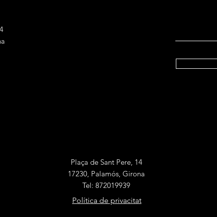
14
na
Plaça de Sant Pere, 14
17230, Palamós, Girona
Tel: 872019939
Política de privacitat