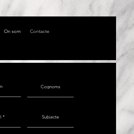
On som
Contacte
m
Cognoms
l
Subjecte