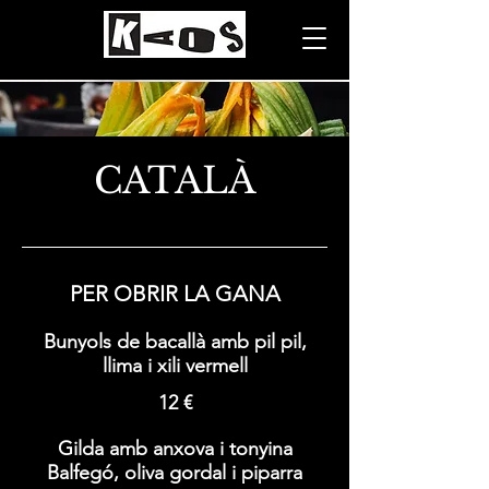
CATALÀ
PER OBRIR LA GANA
Bunyols de bacallà amb pil pil,
llima i xili vermell
12 €
Gilda amb anxova i tonyina
Balfegó, oliva gordal i piparra