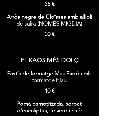
35 €
Arròs negre de Cloïsses amb allioli
de safrà (NOMÉS MIGDIA)
30 €
EL KAOS MÉS DOLÇ
Pastís de formatge Mas Farró amb
formatge blau
10 €
Poma osmotitzada, sorbet
d'eucaliptus, te verd i cafè
9 €
Xuixo a la brasa amb gelat de llet